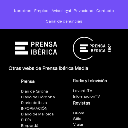
Nosotros
Empleo
Aviso legal
Privacidad
Contacto
Canal de denuncias
Otras webs de Prensa Ibérica Media
Radio y televisión
Prensa
LevanteTV
Diari de Girona
InformacionTV
Diario de Córdoba
Diario de Ibiza
Revistas
INFORMACIÓN
Cuore
Diario de Mallorca
Stilo
El Día
Viajar
Empordà