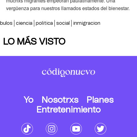
muchxs migrantes empeoran paulatinamente. Una
vergüenza para nuestros llamados estados del bienestar.
bulos
ciencia
politica
social
inmigracion
LO MÁS VISTO
Yo
Nosotrxs
Planes
Entretenimiento