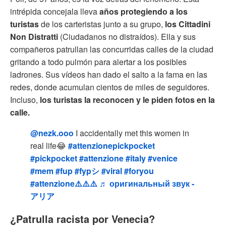
intrépida concejala lleva
años protegiendo a los
turistas
de los carteristas junto a su grupo,
los Cittadini
Non Distratti
(Ciudadanos no distraídos). Ella y sus
compañeros patrullan las concurridas calles de la ciudad
gritando a todo pulmón para alertar a los posibles
ladrones. Sus vídeos han dado el salto a la fama en las
redes, donde acumulan cientos de miles de seguidores.
Incluso,
los turistas la reconocen y le piden fotos en la
calle.
@nezk.ooo
I accidentally met this women in
real life😂
#attenzionepickpocket
#pickpocket
#attenzione
#italy
#venice
#mem
#fup
#fypシ
#viral
#foryou
#attenzione⚠️⚠️⚠️
♬ оригинальный звук -
アリア
¿Patrulla racista por Venecia?