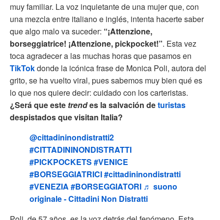
muy familiar. La voz inquietante de una mujer que, con
una mezcla entre italiano e inglés, intenta hacerte saber
que algo malo va suceder:
“¡Attenzione,
borseggiatrice! ¡Attenzione, pickpocket!”
. Esta vez
toca agradecer a las muchas horas que pasamos en
TikTok
donde la icónica frase de Monica Poli, autora del
grito, se ha vuelto viral, pues sabemos muy bien qué es
lo que nos quiere decir: cuidado con los carteristas.
¿Será que este
trend
es la salvación de
turistas
despistados que visitan Italia?
@cittadininondistratti2
#CITTADININONDISTRATTI
#PICKPOCKETS
#VENICE
#BORSEGGIATRICI
#cittadininondistratti
#VENEZIA
#BORSEGGIATORI
♬ suono
originale - Cittadini Non Distratti
Poli, de 57 años, es la voz detrás del fenómeno. Esta