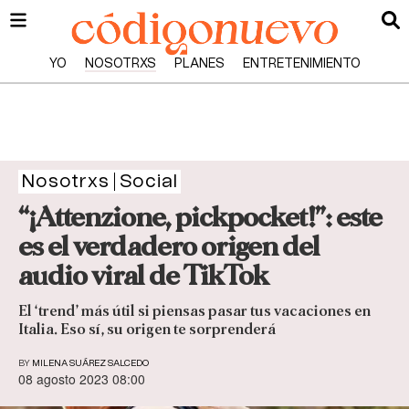
YO
NOSOTRXS
PLANES
ENTRETENIMIENTO
Nosotrxs
Social
“¡Attenzione, pickpocket!”: este
es el verdadero origen del
audio viral de TikTok
El ‘trend’ más útil si piensas pasar tus vacaciones en
Italia. Eso sí, su origen te sorprenderá
BY
MILENA SUÁREZ SALCEDO
08 agosto 2023 08:00