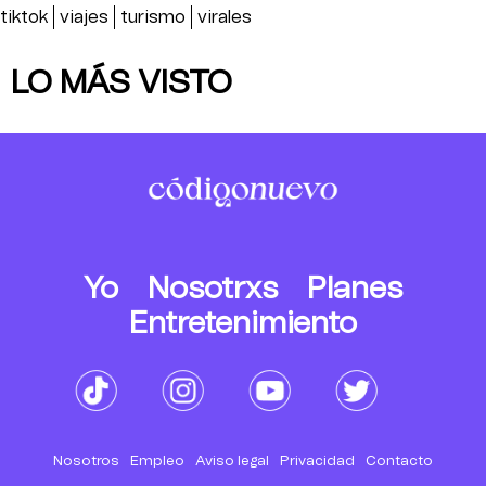
tiktok
viajes
turismo
virales
LO MÁS VISTO
Yo
Nosotrxs
Planes
Entretenimiento
Nosotros
Empleo
Aviso legal
Privacidad
Contacto