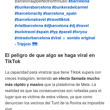
Barcelona@perfectnorthmusic
#barcelona
#bunkersbarcelona
#bunkersdelcarmel
#barcelonacity
#barcelona_spain
#barcelonatravel
#traveltiktok
#visitbarcelona
#djbarcelona
#dj
#travel
#solotravel
#spain
#fyp
#parati
#foryou
#miradorbarcelona
#viral
♬ sonido original
- Tripjoin 🗺️
El peligro de que algo se haga viral en
TikTok
La capacidad para viralizar que tiene Tiktok supera con
creces Instagram, teniendo
un efecto llamada mucho
más rápido y masivo
que la plataforma de Meta. La
realidad es que las consecuencias son nefastas para el
lugar que es víctima de estos vídeos, ya que como
denuncian los vecinos del Turó de la Rovira es imposible
vivir.