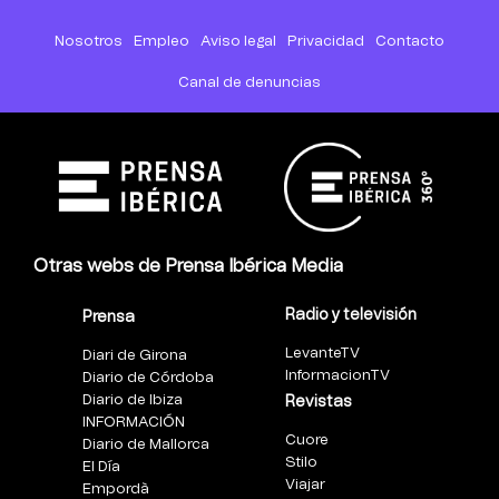
Nosotros
Empleo
Aviso legal
Privacidad
Contacto
Canal de denuncias
Otras webs de Prensa Ibérica Media
Radio y televisión
Prensa
LevanteTV
Diari de Girona
InformacionTV
Diario de Córdoba
Diario de Ibiza
Revistas
INFORMACIÓN
Cuore
Diario de Mallorca
Stilo
El Día
Viajar
Empordà