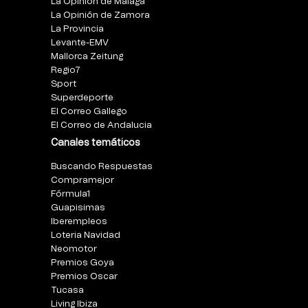
La Opinión de Málaga
La Opinión de Zamora
La Provincia
Levante-EMV
Mallorca Zeitung
Regio7
Sport
Superdeporte
El Correo Gallego
El Correo de Andalucia
Canales temáticos
Buscando Respuestas
Compramejor
Fórmula1
Guapisimas
Iberempleos
Loteria Navidad
Neomotor
Premios Goya
Premios Oscar
Tucasa
Living Ibiza