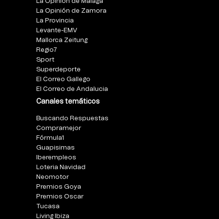
La Opinión de Málaga
La Opinión de Zamora
La Provincia
Levante-EMV
Mallorca Zeitung
Regio7
Sport
Superdeporte
El Correo Gallego
El Correo de Andalucia
Canales temáticos
Buscando Respuestas
Compramejor
Fórmula1
Guapisimas
Iberempleos
Loteria Navidad
Neomotor
Premios Goya
Premios Oscar
Tucasa
Living Ibiza