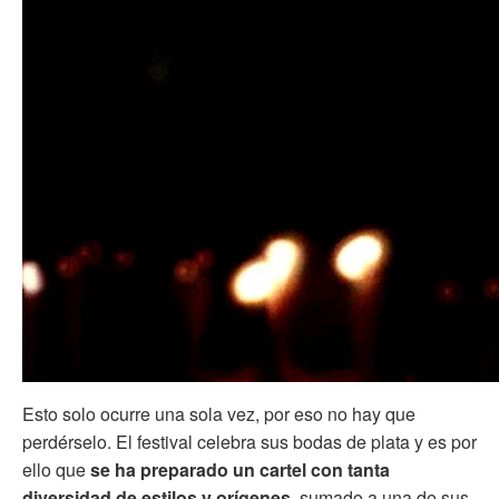
Esto solo ocurre una sola vez, por eso no hay que
perdérselo. El festival celebra sus bodas de plata y es por
ello que
se ha preparado un cartel con tanta
diversidad de estilos y orígenes
, sumado a una de sus