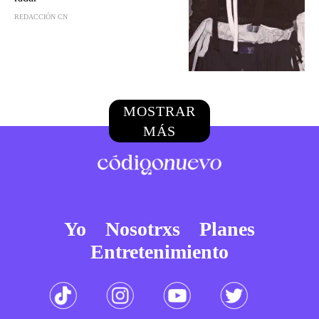
REDACCIÓN CN
MOSTRAR
MÁS
Yo
Nosotrxs
Planes
Entretenimiento