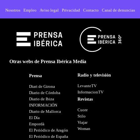
Nosotros
Empleo
Aviso legal
Privacidad
Contacto
Canal de denuncias
Otras webs de Prensa Ibérica Media
Radio y televisión
Prensa
LevanteTV
Diari de Girona
InformacionTV
Diario de Córdoba
Diario de Ibiza
Revistas
INFORMACIÓN
Cuore
Diario de Mallorca
Stilo
El Día
Viajar
Empordà
Woman
El Periódico de Aragón
El Periódico de España