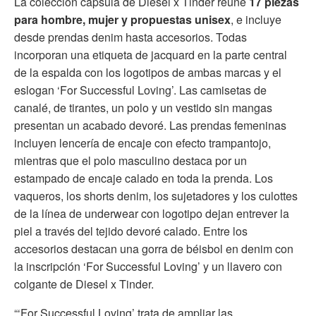
La colección cápsula de Diesel x Tinder reúne
17 piezas
para hombre, mujer y propuestas unisex
, e incluye
desde prendas denim hasta accesorios. Todas
incorporan una etiqueta de jacquard en la parte central
de la espalda con los logotipos de ambas marcas y el
eslogan ‘For Successful Loving’. Las camisetas de
canalé, de tirantes, un polo y un vestido sin mangas
presentan un acabado devoré. Las prendas femeninas
incluyen lencería de encaje con efecto trampantojo,
mientras que el polo masculino destaca por un
estampado de encaje calado en toda la prenda. Los
vaqueros, los shorts denim, los sujetadores y los culottes
de la línea de underwear con logotipo dejan entrever la
piel a través del tejido devoré calado. Entre los
accesorios destacan una gorra de béisbol en denim con
la inscripción ‘For Successful Loving’ y un llavero con
colgante de Diesel x Tinder.
“‘For Successful Loving’ trata de ampliar las