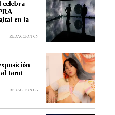
 celebra
UPRA
ital en la
REDACCIÓN CN
exposición
al tarot
REDACCIÓN CN