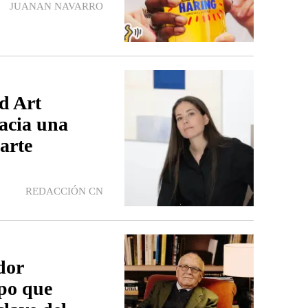
JUANAN NAVARRO
d Art
acia una
arte
REDACCIÓN CN
dor
xpo que