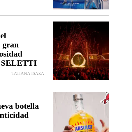
el
 gran
iosidad
y SELETTI
TATIANA ISAZA
eva botella
enticidad