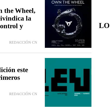
 the Wheel,
ivindica la
LO
ontrol y
REDACCIÓN CN
ición este
rimeros
n
REDACCIÓN CN