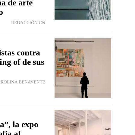
a de arte
o
REDACCIÓN CN
istas contra
ing of de sus
ROLINA BENAVENTE
a”, la expo
fía al