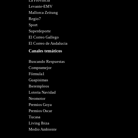
La Provincia
Levante-EMV
Mallorca Zeitung
Regio7
Sport
Superdeporte
El Correo Gallego
El Correo de Andalucia
Canales temáticos
Buscando Respuestas
Compramejor
Fórmula1
Guapisimas
Iberempleos
Loteria Navidad
Neomotor
Premios Goya
Premios Oscar
Tucasa
Living Ibiza
Medio Ambiente