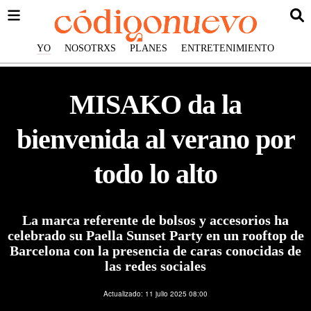
YO
NOSOTRXS
PLANES
ENTRETENIMIENTO
MISAKO da la
bienvenida al verano por
todo lo alto
La marca referente de bolsos y accesorios ha
celebrado su Paella Sunset Party en un rooftop de
Barcelona con la presencia de caras conocidas de
las redes sociales
La fiesta reunió a numerosas personalidades del mundo digital, entre ellas
los creadores de contenido BonBonreich, Melo, Celopan, así como Chase
Actualizado: 11 julio 2025 08:00
DeMoor, estrella de realities internacionales, y tiktokers de gran alcance