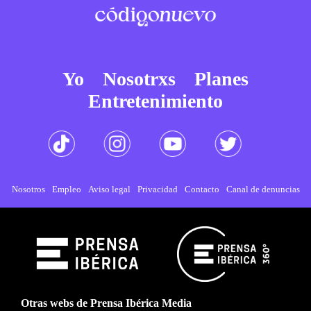
Yo
Nosotrxs
Planes
Entretenimiento
Nosotros
Empleo
Aviso legal
Privacidad
Contacto
Canal de denuncias
Otras webs de Prensa Ibérica Media