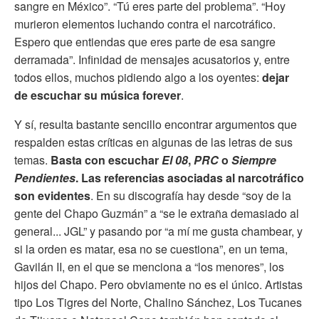
sangre en México”. “Tú eres parte del problema”. “Hoy
murieron elementos luchando contra el narcotráfico.
Espero que entiendas que eres parte de esa sangre
derramada”. Infinidad de mensajes acusatorios y, entre
todos ellos, muchos pidiendo algo a los oyentes:
dejar
de escuchar su música forever
.
Y sí, resulta bastante sencillo encontrar argumentos que
respalden estas críticas en algunas de las letras de sus
temas.
Basta con escuchar
El 08
,
PRC
o
Siempre
Pendientes
. Las referencias asociadas al narcotráfico
son evidentes
. En su discografía hay desde “soy de la
gente del Chapo Guzmán” a “se le extraña demasiado al
general... JGL” y pasando por “a mí me gusta chambear, y
si la orden es matar, esa no se cuestiona”, en un tema,
Gavilán II, en el que se menciona a “los menores”, los
hijos del Chapo. Pero obviamente no es el único. Artistas
tipo Los Tigres del Norte, Chalino Sánchez, Los Tucanes