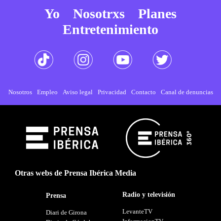
Yo
Nosotrxs
Planes
Entretenimiento
Nosotros
Empleo
Aviso legal
Privacidad
Contacto
Canal de denuncias
Otras webs de Prensa Ibérica Media
Radio y televisión
Prensa
LevanteTV
Diari de Girona