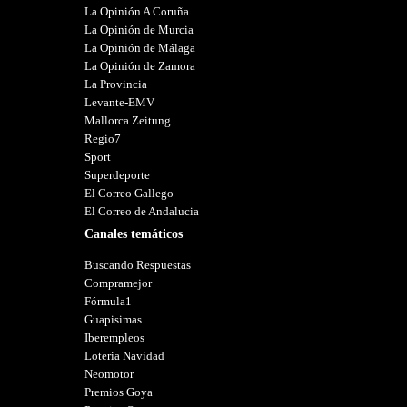
La Opinión A Coruña
La Opinión de Murcia
La Opinión de Málaga
La Opinión de Zamora
La Provincia
Levante-EMV
Mallorca Zeitung
Regio7
Sport
Superdeporte
El Correo Gallego
El Correo de Andalucia
Canales temáticos
Buscando Respuestas
Compramejor
Fórmula1
Guapisimas
Iberempleos
Loteria Navidad
Neomotor
Premios Goya