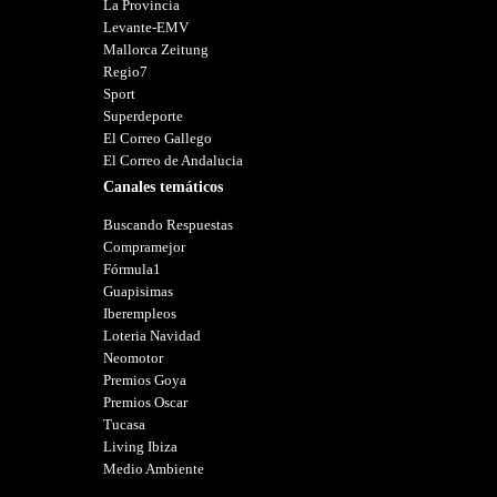
La Provincia
Levante-EMV
Mallorca Zeitung
Regio7
Sport
Superdeporte
El Correo Gallego
El Correo de Andalucia
Canales temáticos
Buscando Respuestas
Compramejor
Fórmula1
Guapisimas
Iberempleos
Loteria Navidad
Neomotor
Premios Goya
Premios Oscar
Tucasa
Living Ibiza
Medio Ambiente