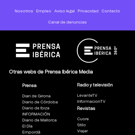
Nosotros
Empleo
Aviso legal
Privacidad
Contacto
Canal de denuncias
Otras webs de Prensa Ibérica Media
Radio y televisión
Prensa
LevanteTV
Diari de Girona
InformacionTV
Diario de Córdoba
Diario de Ibiza
Revistas
INFORMACIÓN
Cuore
Diario de Mallorca
Stilo
El Día
Viajar
Empordà