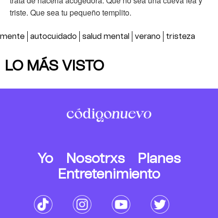
trata de hacerla acogedora. Que no sea una cueva fea y
triste. Que sea tu pequeño templito.
mente
autocuidado
salud mental
verano
tristeza
LO MÁS VISTO
Yo
Nosotrxs
Planes
Entretenimiento