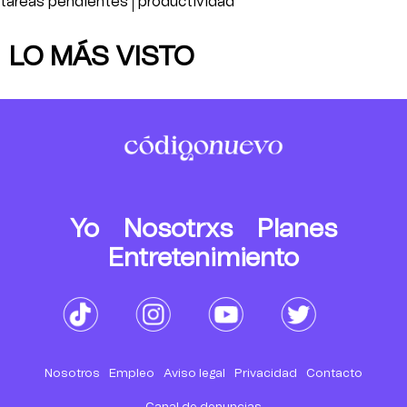
tareas pendientes
productividad
LO MÁS VISTO
Yo
Nosotrxs
Planes
Entretenimiento
Nosotros
Empleo
Aviso legal
Privacidad
Contacto