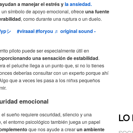
ayudan a manejar el estrés y
la ansiedad.
 un símbolo de apoyo emocional, ofrece
una fuente
rabilidad
, como durante una ruptura o un duelo.
fypシ゚
#viraaal
#foryou
♬ original sound -
rrito piloto puede ser especialmente útil en
oporcionando una sensación de estabilidad
.
era el peluche llega a un punto que, si no lo tienes
tonces deberías consultar con un experto porque ahí
lgo que a veces les pasa a los niñxs pequeños
ir.
guridad emocional
, el sueño requiere oscuridad, silencio y una
LO
 el entorno psicológico también juega un papel
complemento
que nos ayude a crear
un ambiente