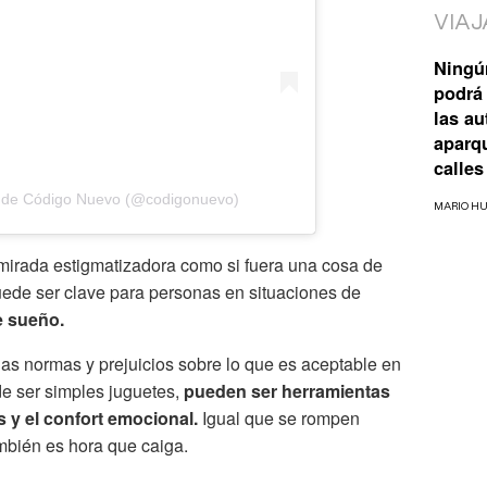
VIAJ
Ningú
podrá 
las a
aparq
calles
 de Código Nuevo (@codigonuevo)
MARIO H
a mirada estigmatizadora como si fuera una cosa de
ede ser clave para personas en situaciones de
e sueño.
las normas y prejuicios sobre lo que es aceptable en
 de ser simples juguetes,
pueden ser herramientas
s y el confort emocional.
Igual que se rompen
ambién es hora que caiga.