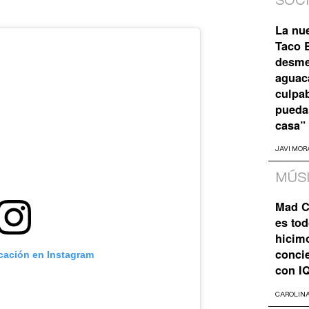
SOC
La nu
Taco B
desme
aguaca
culpa
pueda
casa”
JAVI MOR
MÚS
Mad C
es tod
hicim
concie
icación en Instagram
con I
CAROLIN