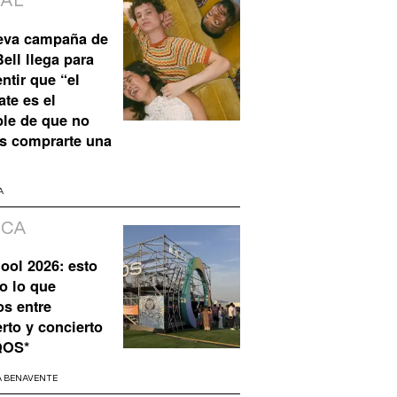
IAL
eva campaña de
ell llega para
ntir que “el
te es el
ble de que no
s comprarte una
A
ICA
ool 2026: esto
o lo que
os entre
rto y concierto
QOS*
A BENAVENTE