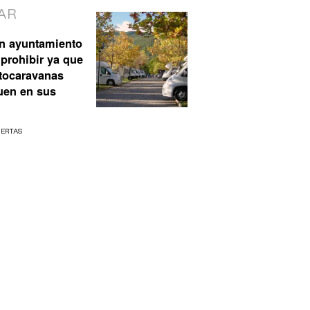
AR
n ayuntamiento
prohibir ya que
utocaravanas
uen en sus
UERTAS