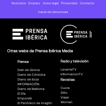
Nosotros
Empleo
Aviso legal
Privacidad
Contacto
Canal de denuncias
Otras webs de Prensa Ibérica Media
Radio y televisión
Prensa
LevanteTV
Diari de Girona
InformacionTV
Diario de Córdoba
Diario de Ibiza
Revistas
INFORMACIÓN
Cuore
Diario de Mallorca
Stilo
El Día
Viajar
Empordà
Woman
El Periódico de Aragón