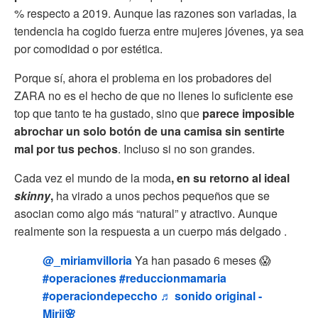
% respecto a 2019. Aunque las razones son variadas, la
tendencia ha cogido fuerza entre mujeres jóvenes, ya sea
por comodidad o por estética.
Porque sí, ahora el problema en los probadores del
ZARA no es el hecho de que no llenes lo suficiente ese
top que tanto te ha gustado, sino que
parece imposible
abrochar un solo botón de una camisa sin sentirte
mal por tus pechos
. Incluso si no son grandes.
Cada vez el mundo de la moda
, en su retorno al ideal
skinny
,
ha virado a unos pechos pequeños que se
asocian como algo más “natural” y atractivo. Aunque
realmente son la respuesta a un cuerpo más delgado .
@_miriamvilloria
Ya han pasado 6 meses 😱
#operaciones
#reduccionmamaria
#operaciondepeccho
♬ sonido original -
Mirii🌸