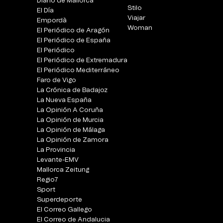
Diario de Mallorca
Stilo
El Día
Viajar
Empordà
Woman
El Periódico de Aragón
El Periódico de España
El Periódico
El Periódico de Extremadura
El Periódico Mediterráneo
Faro de Vigo
La Crónica de Badajoz
La Nueva España
La Opinión A Coruña
La Opinión de Murcia
La Opinión de Málaga
La Opinión de Zamora
La Provincia
Levante-EMV
Mallorca Zeitung
Regio7
Sport
Superdeporte
El Correo Gallego
El Correo de Andalucia