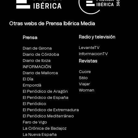
Otras webs de Prensa Ibérica Media
Radio y televisión
Prensa
LevanteTV
Diari de Girona
InformacionTV
Diario de Córdoba
Diario de Ibiza
Revistas
INFORMACIÓN
Cuore
Diario de Mallorca
Stilo
El Día
Viajar
Empordà
Woman
El Periódico de Aragón
El Periódico de España
El Periódico
El Periódico de Extremadura
El Periódico Mediterráneo
Faro de Vigo
La Crónica de Badajoz
La Nueva España