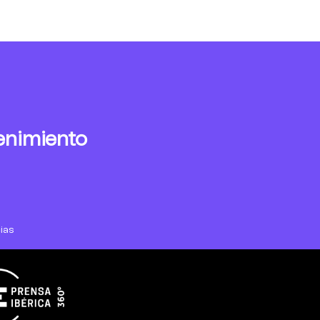
enimiento
ias