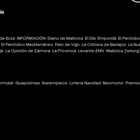
ia
de Ibiza
INFORMACIÓN
Diario de Mallorca
El Día
Empordà
El Periódi
El Periódico Mediterráneo
Faro de Vigo
La Crónica de Badajoz
La Nu
ga
La Opinión de Zamora
La Provincia
Levante-EMV
Mallorca Zeitung
órmula1
Guapisimas
Iberempleos
Loteria Navidad
Neomotor
Premio