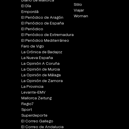
Diario de Mallorca
Stilo
El Día
Viajar
Empordà
Woman
El Periódico de Aragón
El Periódico de España
El Periódico
El Periódico de Extremadura
El Periódico Mediterráneo
Faro de Vigo
La Crónica de Badajoz
La Nueva España
La Opinión A Coruña
La Opinión de Murcia
La Opinión de Málaga
La Opinión de Zamora
La Provincia
Levante-EMV
Mallorca Zeitung
Regio7
Sport
Superdeporte
El Correo Gallego
El Correo de Andalucia