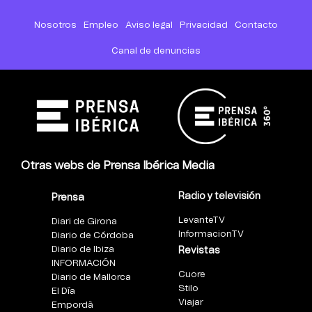
Nosotros
Empleo
Aviso legal
Privacidad
Contacto
Canal de denuncias
Otras webs de Prensa Ibérica Media
Radio y televisión
Prensa
LevanteTV
Diari de Girona
InformacionTV
Diario de Córdoba
Diario de Ibiza
Revistas
INFORMACIÓN
Cuore
Diario de Mallorca
Stilo
El Día
Viajar
Empordà