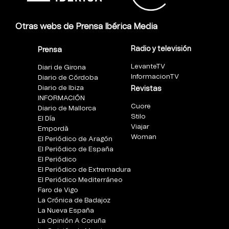
Otras webs de Prensa Ibérica Media
Radio y televisión
Prensa
LevanteTV
Diari de Girona
InformacionTV
Diario de Córdoba
Diario de Ibiza
Revistas
INFORMACIÓN
Cuore
Diario de Mallorca
Stilo
El Día
Viajar
Empordà
Woman
El Periódico de Aragón
El Periódico de España
El Periódico
El Periódico de Extremadura
El Periódico Mediterráneo
Faro de Vigo
La Crónica de Badajoz
La Nueva España
La Opinión A Coruña