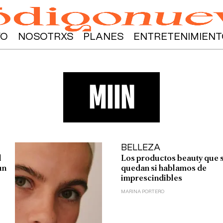
YO
NOSOTRXS
PLANES
ENTRETENIMIENT
miin
BELLEZA
l
Los productos beauty que 
un
quedan si hablamos de
imprescindibles
MARINA PORTERO