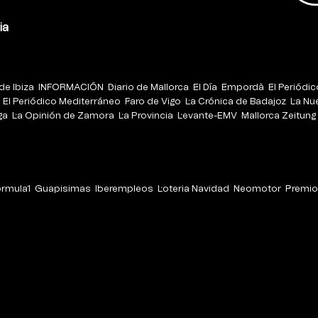
ia
de Ibiza
INFORMACIÓN
Diario de Mallorca
El Día
Empordà
El Periódi
El Periódico Mediterráneo
Faro de Vigo
La Crónica de Badajoz
La Nu
ga
La Opinión de Zamora
La Provincia
Levante-EMV
Mallorca Zeitung
órmula1
Guapisimas
Iberempleos
Loteria Navidad
Neomotor
Premio