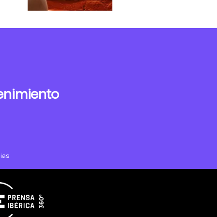
enimiento
ias