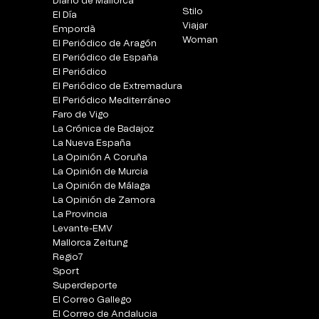
Diario de Mallorca
Stilo
El Día
Viajar
Empordà
Woman
El Periódico de Aragón
El Periódico de España
El Periódico
El Periódico de Extremadura
El Periódico Mediterráneo
Faro de Vigo
La Crónica de Badajoz
La Nueva España
La Opinión A Coruña
La Opinión de Murcia
La Opinión de Málaga
La Opinión de Zamora
La Provincia
Levante-EMV
Mallorca Zeitung
Regio7
Sport
Superdeporte
El Correo Gallego
El Correo de Andalucia