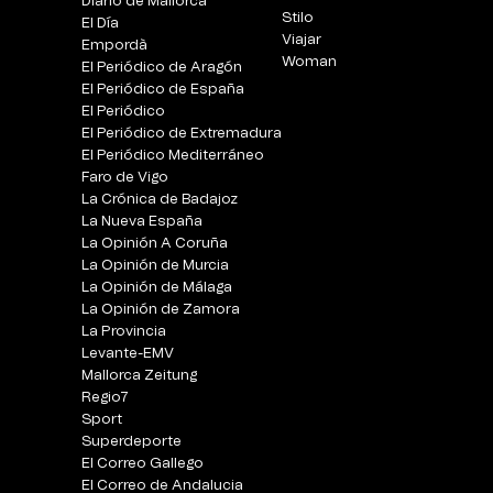
Diario de Mallorca
Stilo
El Día
Viajar
Empordà
Woman
El Periódico de Aragón
El Periódico de España
El Periódico
El Periódico de Extremadura
El Periódico Mediterráneo
Faro de Vigo
La Crónica de Badajoz
La Nueva España
La Opinión A Coruña
La Opinión de Murcia
La Opinión de Málaga
La Opinión de Zamora
La Provincia
Levante-EMV
Mallorca Zeitung
Regio7
Sport
Superdeporte
El Correo Gallego
El Correo de Andalucia