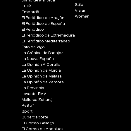
Diario de Mallorca
Stilo
El Día
Viajar
Empordà
Woman
El Periódico de Aragón
El Periódico de España
El Periódico
El Periódico de Extremadura
El Periódico Mediterráneo
Faro de Vigo
La Crónica de Badajoz
La Nueva España
La Opinión A Coruña
La Opinión de Murcia
La Opinión de Málaga
La Opinión de Zamora
La Provincia
Levante-EMV
Mallorca Zeitung
Regio7
Sport
Superdeporte
El Correo Gallego
El Correo de Andalucia