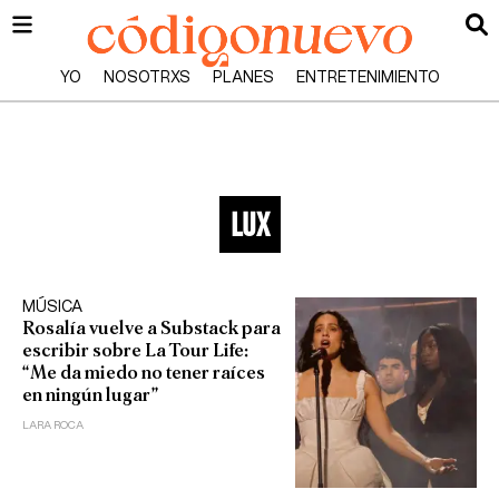
YO
NOSOTRXS
PLANES
ENTRETENIMIENTO
lux
MÚSICA
Rosalía vuelve a Substack para
escribir sobre La Tour Life:
“Me da miedo no tener raíces
en ningún lugar”
LARA ROCA