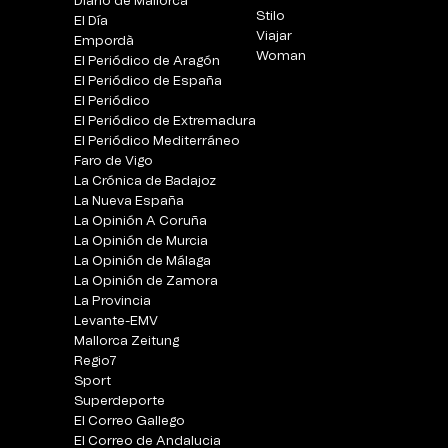
Diario de Mallorca
Stilo
El Día
Viajar
Empordà
Woman
El Periódico de Aragón
El Periódico de España
El Periódico
El Periódico de Extremadura
El Periódico Mediterráneo
Faro de Vigo
La Crónica de Badajoz
La Nueva España
La Opinión A Coruña
La Opinión de Murcia
La Opinión de Málaga
La Opinión de Zamora
La Provincia
Levante-EMV
Mallorca Zeitung
Regio7
Sport
Superdeporte
El Correo Gallego
El Correo de Andalucia