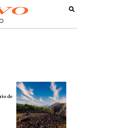
O
ario de