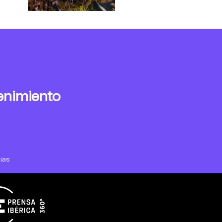
enimiento
ias