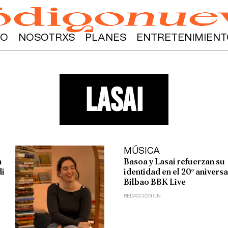
YO
NOSOTRXS
PLANES
ENTRETENIMIENT
lasai
MÚSICA
n
Basoa y Lasai refuerzan su
di
identidad en el 20º anivers
Bilbao BBK Live
REDACCIÓN CN