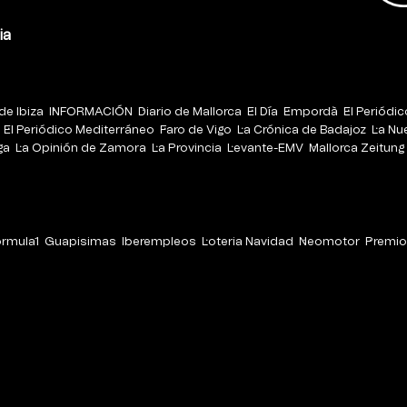
ia
de Ibiza
INFORMACIÓN
Diario de Mallorca
El Día
Empordà
El Periódi
El Periódico Mediterráneo
Faro de Vigo
La Crónica de Badajoz
La Nu
ga
La Opinión de Zamora
La Provincia
Levante-EMV
Mallorca Zeitung
órmula1
Guapisimas
Iberempleos
Loteria Navidad
Neomotor
Premio