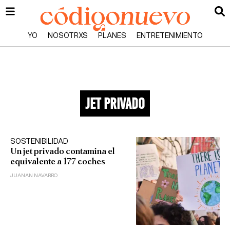
YO
NOSOTRXS
PLANES
ENTRETENIMIENTO
jet privado
SOSTENIBILIDAD
Un jet privado contamina el
equivalente a 177 coches
JUANAN NAVARRO