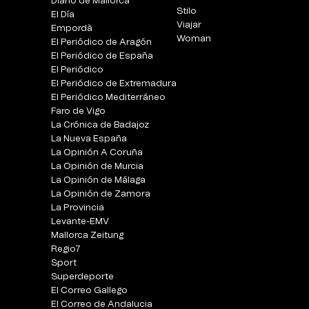
Diario de Mallorca
Stilo
El Día
Viajar
Empordà
Woman
El Periódico de Aragón
El Periódico de España
El Periódico
El Periódico de Extremadura
El Periódico Mediterráneo
Faro de Vigo
La Crónica de Badajoz
La Nueva España
La Opinión A Coruña
La Opinión de Murcia
La Opinión de Málaga
La Opinión de Zamora
La Provincia
Levante-EMV
Mallorca Zeitung
Regio7
Sport
Superdeporte
El Correo Gallego
El Correo de Andalucia