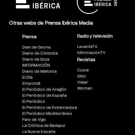
Otras webs de Prensa Ibérica Media
Radio y televisión
Prensa
LevanteTV
Diari de Girona
InformacionTV
Diario de Córdoba
Diario de Ibiza
Revistas
INFORMACIÓN
Cuore
Diario de Mallorca
Stilo
El Día
Viajar
Empordà
Woman
El Periódico de Aragón
El Periódico de España
El Periódico
El Periódico de Extremadura
El Periódico Mediterráneo
Faro de Vigo
La Crónica de Badajoz
La Nueva España