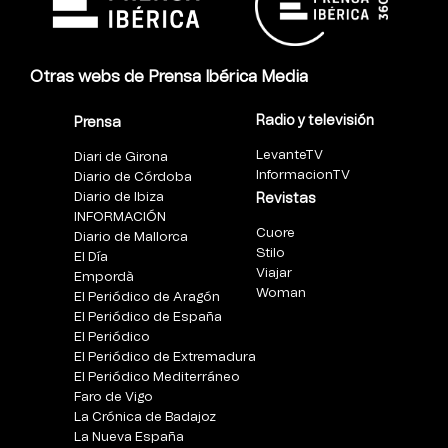
Otras webs de Prensa Ibérica Media
Radio y televisión
Prensa
LevanteTV
Diari de Girona
InformacionTV
Diario de Córdoba
Diario de Ibiza
Revistas
INFORMACIÓN
Cuore
Diario de Mallorca
Stilo
El Día
Viajar
Empordà
Woman
El Periódico de Aragón
El Periódico de España
El Periódico
El Periódico de Extremadura
El Periódico Mediterráneo
Faro de Vigo
La Crónica de Badajoz
La Nueva España