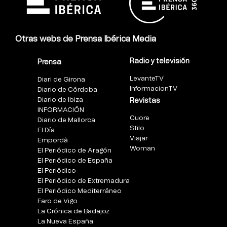
Otras webs de Prensa Ibérica Media
Radio y televisión
Prensa
LevanteTV
Diari de Girona
InformacionTV
Diario de Córdoba
Diario de Ibiza
Revistas
INFORMACIÓN
Cuore
Diario de Mallorca
Stilo
El Día
Viajar
Empordà
Woman
El Periódico de Aragón
El Periódico de España
El Periódico
El Periódico de Extremadura
El Periódico Mediterráneo
Faro de Vigo
La Crónica de Badajoz
La Nueva España