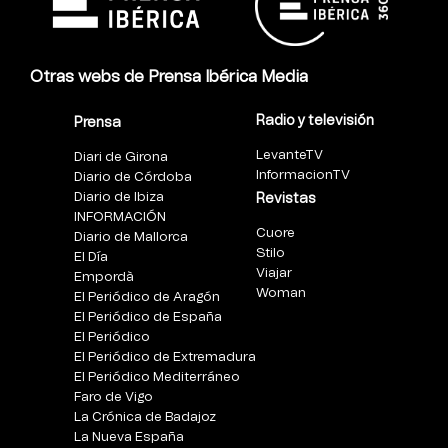
Otras webs de Prensa Ibérica Media
Radio y televisión
Prensa
LevanteTV
Diari de Girona
InformacionTV
Diario de Córdoba
Diario de Ibiza
Revistas
INFORMACIÓN
Cuore
Diario de Mallorca
Stilo
El Día
Viajar
Empordà
Woman
El Periódico de Aragón
El Periódico de España
El Periódico
El Periódico de Extremadura
El Periódico Mediterráneo
Faro de Vigo
La Crónica de Badajoz
La Nueva España