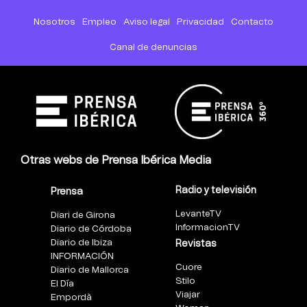
Nosotros
Empleo
Aviso legal
Privacidad
Contacto
Canal de denuncias
Otras webs de Prensa Ibérica Media
Radio y televisión
Prensa
LevanteTV
Diari de Girona
InformacionTV
Diario de Córdoba
Diario de Ibiza
Revistas
INFORMACIÓN
Cuore
Diario de Mallorca
Stilo
El Día
Viajar
Empordà