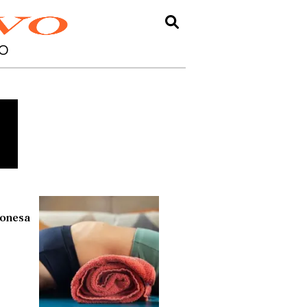
O
aponesa