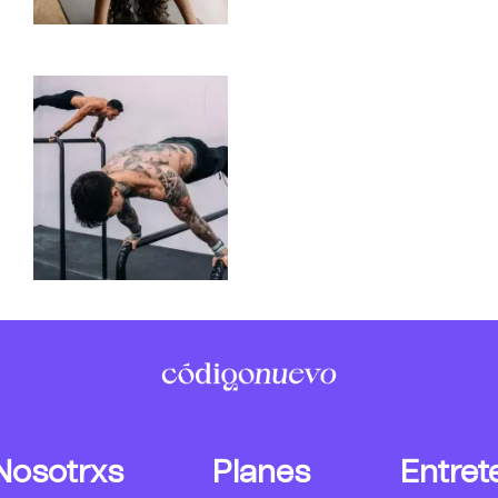
Nosotrxs
Planes
Entret