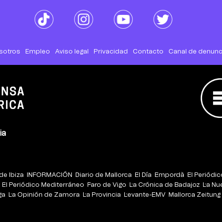
sotros
Empleo
Aviso legal
Privacidad
Contacto
Canal de denunc
ia
de Ibiza
INFORMACIÓN
Diario de Mallorca
El Día
Empordà
El Periódi
El Periódico Mediterráneo
Faro de Vigo
La Crónica de Badajoz
La Nu
ga
La Opinión de Zamora
La Provincia
Levante-EMV
Mallorca Zeitung