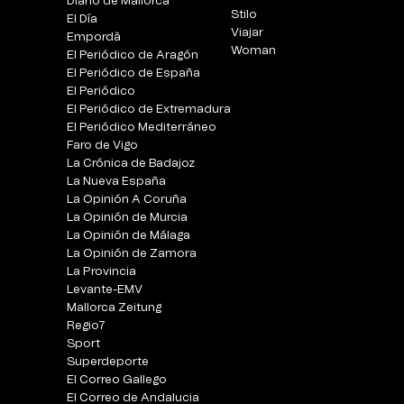
Diario de Mallorca
Stilo
El Día
Viajar
Empordà
Woman
El Periódico de Aragón
El Periódico de España
El Periódico
El Periódico de Extremadura
El Periódico Mediterráneo
Faro de Vigo
La Crónica de Badajoz
La Nueva España
La Opinión A Coruña
La Opinión de Murcia
La Opinión de Málaga
La Opinión de Zamora
La Provincia
Levante-EMV
Mallorca Zeitung
Regio7
Sport
Superdeporte
El Correo Gallego
El Correo de Andalucia