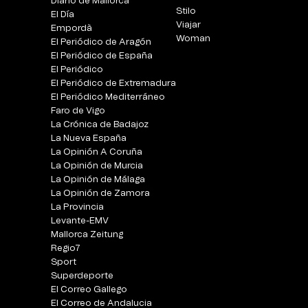
Diario de Mallorca
Stilo
El Día
Viajar
Empordà
Woman
El Periódico de Aragón
El Periódico de España
El Periódico
El Periódico de Extremadura
El Periódico Mediterráneo
Faro de Vigo
La Crónica de Badajoz
La Nueva España
La Opinión A Coruña
La Opinión de Murcia
La Opinión de Málaga
La Opinión de Zamora
La Provincia
Levante-EMV
Mallorca Zeitung
Regio7
Sport
Superdeporte
El Correo Gallego
El Correo de Andalucia