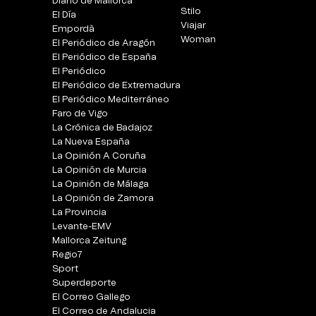
Diario de Mallorca
Stilo
El Día
Viajar
Empordà
Woman
El Periódico de Aragón
El Periódico de España
El Periódico
El Periódico de Extremadura
El Periódico Mediterráneo
Faro de Vigo
La Crónica de Badajoz
La Nueva España
La Opinión A Coruña
La Opinión de Murcia
La Opinión de Málaga
La Opinión de Zamora
La Provincia
Levante-EMV
Mallorca Zeitung
Regio7
Sport
Superdeporte
El Correo Gallego
El Correo de Andalucia