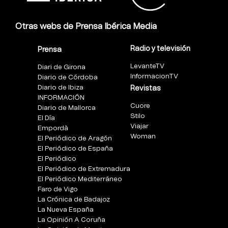
Otras webs de Prensa Ibérica Media
Radio y televisión
Prensa
LevanteTV
Diari de Girona
InformacionTV
Diario de Córdoba
Diario de Ibiza
Revistas
INFORMACIÓN
Cuore
Diario de Mallorca
Stilo
El Día
Viajar
Empordà
Woman
El Periódico de Aragón
El Periódico de España
El Periódico
El Periódico de Extremadura
El Periódico Mediterráneo
Faro de Vigo
La Crónica de Badajoz
La Nueva España
La Opinión A Coruña