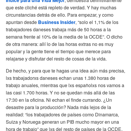
Índice para una Vida Mejor
, demuestra definitivamente
que este cliché está repleto de verdad. Y hay muchas
circunstancias detrás de ello. Para empezar, y como
apuntan desde
Business Insider
, “solo el 1,1% de los
trabajadores daneses trabaja más de 50 horas a la
semana frente al 10% de la media de la OCDE”. O dicho
de otra manera: allí lo de las horas extras no es muy
popular y la gente tiene el tiempo que merece para
relajarse y disfrutar del resto de cosas de la vida.
De hecho, y para que te hagas una idea aún más precisa,
lxs trabajadorxs daneses echan unas 1.380 horas de
trabajo anuales, mientras que lxs españolxs nos vamos a
las casi 1.700 horas. Y no se quedan más allá de las
17:30 en la oficina. Ni echan el finde currando. ¿Un
desastre para la producción? Nada más lejos de la
realidad: “los trabajadores de países como Dinamarca,
Suiza y Noruega generan un PIB mucho mayor en una
hora de trabajo” que lxs del resto de países de la OCDE,