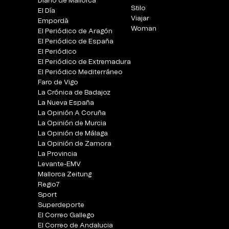
Diario de Mallorca
Stilo
El Día
Viajar
Empordà
Woman
El Periódico de Aragón
El Periódico de España
El Periódico
El Periódico de Extremadura
El Periódico Mediterráneo
Faro de Vigo
La Crónica de Badajoz
La Nueva España
La Opinión A Coruña
La Opinión de Murcia
La Opinión de Málaga
La Opinión de Zamora
La Provincia
Levante-EMV
Mallorca Zeitung
Regio7
Sport
Superdeporte
El Correo Gallego
El Correo de Andalucia