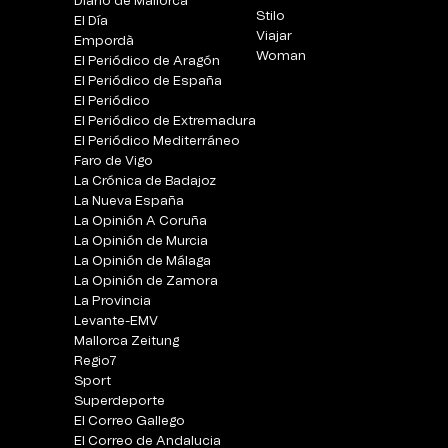
Diario de Mallorca
Stilo
El Día
Viajar
Empordà
Woman
El Periódico de Aragón
El Periódico de España
El Periódico
El Periódico de Extremadura
El Periódico Mediterráneo
Faro de Vigo
La Crónica de Badajoz
La Nueva España
La Opinión A Coruña
La Opinión de Murcia
La Opinión de Málaga
La Opinión de Zamora
La Provincia
Levante-EMV
Mallorca Zeitung
Regio7
Sport
Superdeporte
El Correo Gallego
El Correo de Andalucia