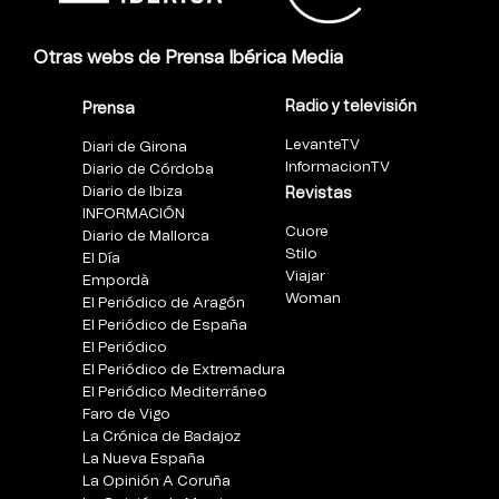
Otras webs de Prensa Ibérica Media
Radio y televisión
Prensa
LevanteTV
Diari de Girona
InformacionTV
Diario de Córdoba
Diario de Ibiza
Revistas
INFORMACIÓN
Cuore
Diario de Mallorca
Stilo
El Día
Viajar
Empordà
Woman
El Periódico de Aragón
El Periódico de España
El Periódico
El Periódico de Extremadura
El Periódico Mediterráneo
Faro de Vigo
La Crónica de Badajoz
La Nueva España
La Opinión A Coruña