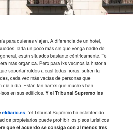
ía para quienes viajan. A diferencia de un hotel,
 puedes liarla un poco más sin que venga nadie de
 general, están situados bastante céntricamente. Te
era más orgánica. Pero para lxs vecinos la historia
ue soportar ruidos a casi todas horas, sufren la
ades, cada vez más vacías de personas que
n día a día. Están tan hartxs que muchxs han
isos en sus edificios.
Y el Tribunal Supremo les
e
eldiario.es
, “el Tribunal Supremo ha establecido
 de propietarios puede prohibir los pisos turísticos
re que el acuerdo se consiga con al menos tres