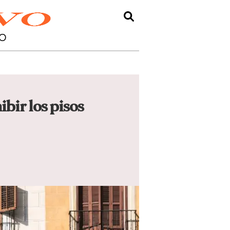
O
bir los pisos