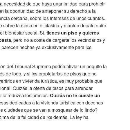
in la necesidad de que haya unanimidad para prohibir
enen la oportunidad de anteponer su derecho a la
ivencia cercana, sobre los intereses de unos cuantos.
pe sobre la mesa en el clásico y manido debate entre
 el bienestar social. Sí,
tienes un piso y quieres
pasta
, pero no a costa de cargarte los vecindarios y
s parecen hechas ya exclusivamente para lxs
ón del Tribunal Supremo podría aliviar un poquito la
s de todo, y si lxs propietarixs de pisos que no
ertirlos en vivienda turística, es muy probable que
onal. Quizás la oferta de pisos para arrendar
llo reduzca los precios.
Quizás no te cueste un
sas dedicadas a la vivienda turística con decenas
des ciudades que se van a mosquear de lo lindo?
ima de la felicidad de lxs demás. La ley ha