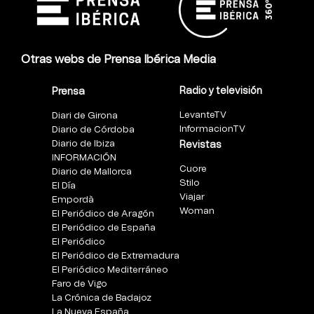
Otras webs de Prensa Ibérica Media
Radio y televisión
Prensa
LevanteTV
Diari de Girona
InformacionTV
Diario de Córdoba
Diario de Ibiza
Revistas
INFORMACIÓN
Cuore
Diario de Mallorca
Stilo
El Día
Viajar
Empordà
Woman
El Periódico de Aragón
El Periódico de España
El Periódico
El Periódico de Extremadura
El Periódico Mediterráneo
Faro de Vigo
La Crónica de Badajoz
La Nueva España