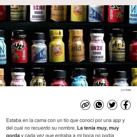
junkee
Estaba en la cama con un tío que conocí por una
app
y
del cual no recuerdo su nombre.
La tenía muy, muy
gorda
y cada vez que entraba a mi boca no podía